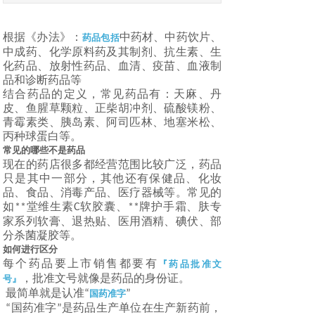
根据《办法》：
中药材、中药饮片、
药品包括
中成药、化学原料药及其制剂、抗生素、生
化药品、放射性药品、血清、疫苗、血液制
品和诊断药品等
结合药品的定义，常见药品有：天麻、丹
皮、鱼腥草颗粒、正柴胡冲剂、硫酸镁粉、
青霉素类、胰岛素、阿司匹林、地塞米松、
丙种球蛋白等。
常见的哪些不是药品
现在的药店很多都经营范围比较广泛，药品
只是其中一部分，其他还有保健品、化妆
品、食品、消毒产品、医疗器械等。常见的
如
堂维生素
软胶囊、
牌护手霜、肤专
**
C
**
家系列软膏、退热贴、医用酒精、碘伏、部
分杀菌凝胶等。
如何进行区分
每个药品要上市销售都要有
『药品批准文
，批准文号就像是药品的身份证。
号』
最简单就是认准
“
国药准字
”
国药准字
是药品生产单位在生产新药前，
“
”