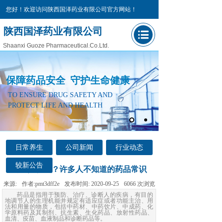
您好！欢迎访问陕西国泽药业有限公司官方网站！
陕西国泽药业有限公司
Shaanxi Guoze Pharmaceutical.Co.Ltd.
保障药品安全 守护生命健康
TO ENSURE DRUG SAFETY AND
PROTECT LIFE AND HEALTH
日常养生
公司新闻
行业动态
较新公告
药品是什么？许多人不知道的药品常识
来源:
作者:
pmt3dff2e
发布时间:
2020-09-25
6066
次浏览
药品是指用于预防、治疗、诊断人的疾病，有目的
地调节人的生理机能并规定有适应症或者功能主治、用
法和用量的物质，包括中药材、中药饮片、中成药、化
学原料药及其制剂、抗生素、生化药品、放射性药品、
血清、疫苗、血液制品和诊断药品等。