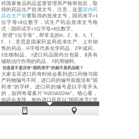
经国家食品药品监督管理局严格审批后，取
得的药品生产批准文号。注意，这是
国内药
品在生产前
要取得的批准文号，国药准字
+1
位字母
位数字，试生产药品批准文号格
+8
式：国药试字
位字母
位数字。
+1
+8
所谓
位字母
，即常见的
、
、
、
、
、
“1
”
H
Z
B
S
T
、
，意思是国家药监局批准生产、上市销
F
J
售的药品，
字母代表化学药品、
中成药、
H
Z
生物制品、
进口药品国内分包装、
具有
S
J
B
辅助治疗作用的药品、
药用辅料。
F
但是是不是没有
“
国药准字
”
的就不是药品呢？
大家去买进口药有时候会看到进口药物与国
产药物编号不同，进口药的编号前面没有
国
“
药准
的字样。进口药的编号是以字母开头
”
的，如阿奇霉素片
。
细心看，
“H201602246”
你还会发现，有的进口药是以
国药准字
开
“
J”
头的。这种编号的药物是进口的药物成分，
在国内进行包装生产的，与纯进口药是有区
别的。
进口药品注册证号：是针对国外企业
而言的药品生产批准文号，证号的格式为：
、
位年号
位顺序号。
医药产品注册
H(Z
S)+4
+4
证号：是针对港、澳、台厂商申请品种而言