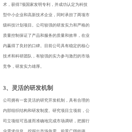
术，获得7项国家发明专利，并成功认定为科技
型中小企业和高新技术企业，同时承担了两项市
级科技计划项目。公司较强的研发实力和严格的
质量控制保证了产品和服务的质量和效率，在业
内赢得了良好的口碑。目前公司具有稳定的核心
技术和科研团队，有较强的实力参与激烈的市场
竞争，研发实力雄厚。
3、
灵活的研发机制
公司拥有一套灵活的研究开发机制，具有合理的
内部组织结构和研发制度。研究项目立项前，公
司立项组可迅速而准确地完成市场调研，把握行
业需求信息，挖掘出市场急需、前景广阔的项